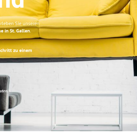
and
Erleben Sie unseren
e in St. Gallen
.
Schritt zu einem
uten
.