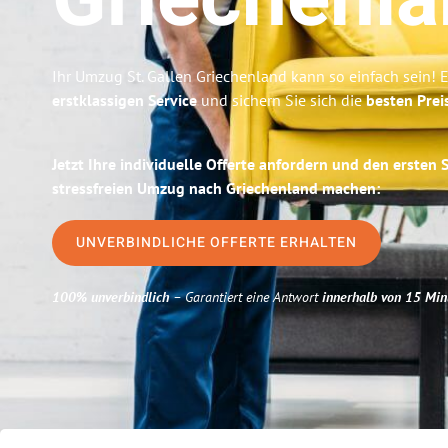
Griechenl
Ihr Umzug St. Gallen Griechenland kann so einfach sein! 
erstklassigen Service
und sichern Sie sich die
besten Preis
Jetzt Ihre individuelle Offerte anfordern und den ersten 
stressfreien Umzug nach Griechenland machen:
UNVERBINDLICHE OFFERTE ERHALTEN
100% unverbindlich
– Garantiert eine Antwort
innerhalb von 15 Min