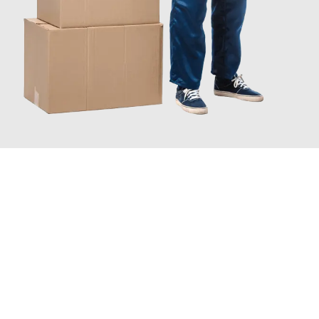
JETZT ANFRAGEN
Erleben Sie mit Umzugsmeister Vogel St. Gallen, wie
einfach und
stressfrei Ihr Umzug St. Gallen Thessaloniki
sein kann. Unser
Expertenteam steht bereit, um Ihnen einen reibungslosen