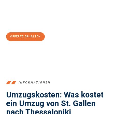
Übergang in Ihr neues Zuhause zu garantieren.
Jetzt
unverbindliche Offerte
erhalten & 100
CHF sparen:
OFFERTE ERHALTEN
+41715881169
INFORMATIONEN
Umzugskosten: Was kostet
ein Umzug von St. Gallen
nach Thessaloniki