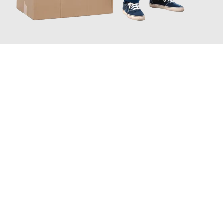
JETZT ANFRAGEN
Erleben Sie mit Umzugsmeister Vogel St. Gallen, wie
einfach und
stressfrei Ihr Umzug St. Gallen Palermo
sein kann. Unser
Expertenteam steht bereit, um Ihnen einen reibungslosen
Übergang in Ihr neues Zuhause zu garantieren.
Jetzt
unverbindliche Offerte
erhalten & 100
CHF sparen: