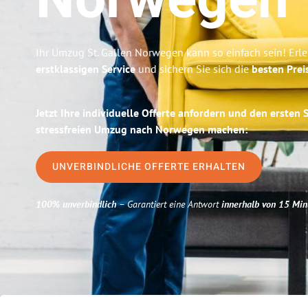
Norwegen
Ihr Umzug St. Gallen Norwegen kann so einfach sein! Erl
erstklassigen Service
und sichern Sie sich die
besten Preis
Jetzt Ihre individuelle Offerte anfordern und den ersten 
stressfreien Umzug nach Norwegen machen:
UNVERBINDLICHE OFFERTE ERHALTEN
100% unverbindlich
– Garantiert eine Antwort
innerhalb von 15 Min