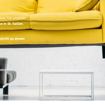
eben Sie unseren
e in St. Gallen
.
Schritt zu einem
uten
.