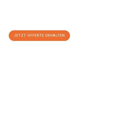
Nutzen Sie die Gelegenheit für einen
stressfreien Umzug
mit
maximalem Komfort:
JETZT OFFERTE ERHALTEN