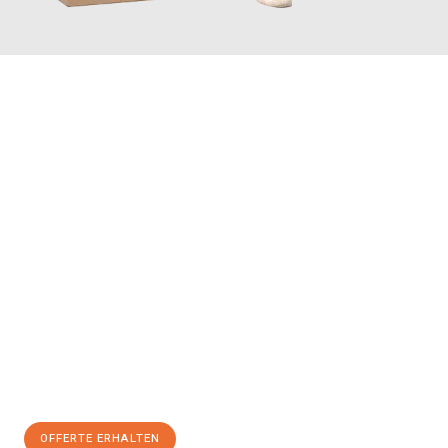
JETZT ANFRAGEN
Erleben Sie mit Umzugsmeister Vogel St. Gallen, wie
einfach und
stressfrei Ihr Umzug St. Gallen Oslo
sein kann. Unser
Expertenteam steht bereit, um Ihnen einen reibungslosen
Übergang in Ihr neues Zuhause zu garantieren.
Jetzt
unverbindliche Offerte
erhalten & 100
CHF sparen:
OFFERTE ERHALTEN
+41715881169