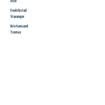
Oslo
Fredrikstad
Stavanger
Kristiansand
Tromso
Jetzt anfragen &
Offerte mit
Best-Preis
erhalten!
Schicken Sie uns jetzt Ihre unverbindliche Anfrage und sichern
Sie sich Ihre
individuelle Umzugsofferte für Ihr Anliegen in
St. Gallen
zum Best-Preis!