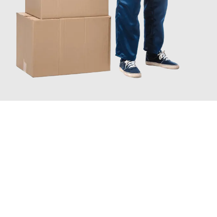
JETZT ANFRAGEN
Erleben Sie mit Umzugsmeister Vogel St. Gallen, wie
einfach und
stressfrei Ihr Umzug St. Gallen Tirgu-Mures
sein kann. Unser
Expertenteam steht bereit, um Ihnen einen reibungslosen