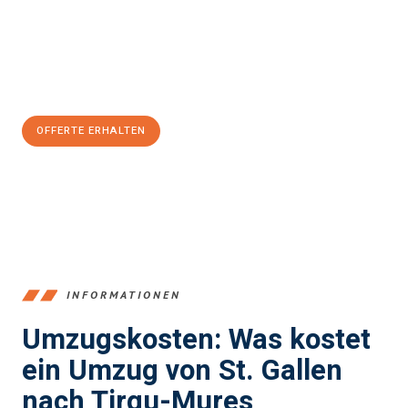
Übergang in Ihr neues Zuhause zu garantieren.
Jetzt
unverbindliche Offerte
erhalten & 100
CHF sparen:
OFFERTE ERHALTEN
+41715881169
INFORMATIONEN
Umzugskosten: Was kostet
ein Umzug von St. Gallen
nach Tirgu-Mures