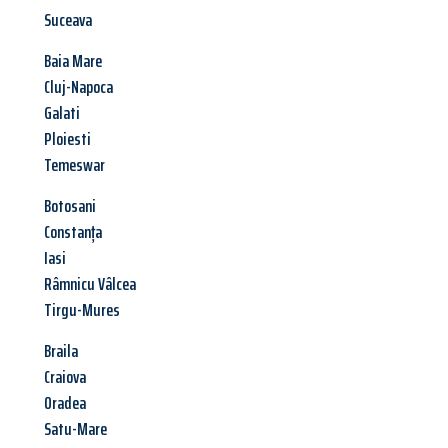
Suceava
Baia Mare
Cluj-Napoca
Galati
Ploiesti
Temeswar
Botosani
Constanța
Iasi
Râmnicu Vâlcea
Tirgu-Mures
Braila
Craiova
Oradea
Satu-Mare