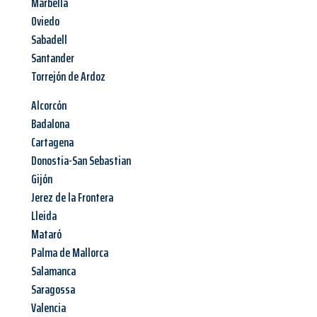
Marbella
Oviedo
Sabadell
Santander
Torrejón de Ardoz
Alcorcón
Badalona
Cartagena
Donostia-San Sebastian
Gijón
Jerez de la Frontera
Lleida
Mataró
Palma de Mallorca
Salamanca
Saragossa
Valencia