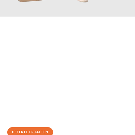
JETZT ANFRAGEN
Erleben Sie mit Umzugsmeister Vogel St. Gallen, wie
einfach und
stressfrei Ihr Umzug St. Gallen Jaén
sein kann. Unser
Expertenteam steht bereit, um Ihnen einen reibungslosen
Übergang in Ihr neues Zuhause zu garantieren.
Jetzt
unverbindliche Offerte
erhalten & 100
CHF sparen:
OFFERTE ERHALTEN
+41715881169