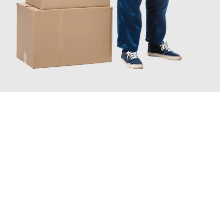
JETZT ANFRAGEN
Erleben Sie mit Umzugsmeister Vogel St. Gallen, wie
einfach und
stressfrei Ihr Umzug St. Gallen Marienbad
sein kann. Unser
Expertenteam steht bereit, um Ihnen einen reibungslosen
Übergang in Ihr neues Zuhause zu garantieren.