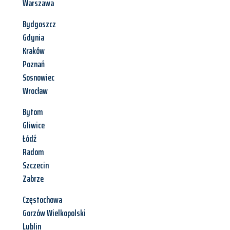
Warszawa
Bydgoszcz
Gdynia
Kraków
Poznań
Sosnowiec
Wrocław
Bytom
Gliwice
Łódź
Radom
Szczecin
Zabrze
Częstochowa
Gorzów Wielkopolski
Lublin