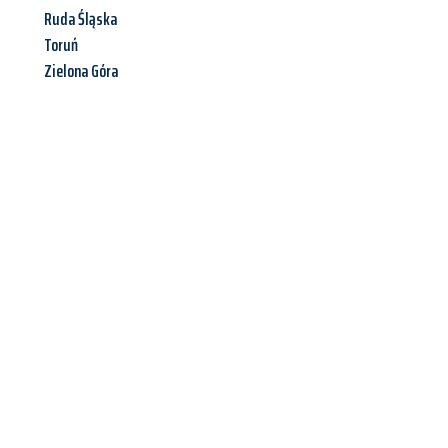
Ruda Śląska
Toruń
Zielona Góra
Jetzt anfragen &
Offerte mit
Best-Preis
erhalten!
Schicken Sie uns jetzt Ihre unverbindliche Anfrage und sichern
Sie sich Ihre
individuelle Umzugsofferte für Ihr Anliegen in
St. Gallen
zum Best-Preis!
Nutzen Sie die Gelegenheit für einen
stressfreien Umzug
mit
maximalem Komfort: