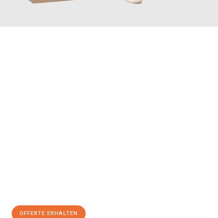
JETZT ANFRAGEN
Erleben Sie mit Umzugsmeister Vogel St. Gallen, wie
einfach und
stressfrei Ihr Umzug St. Gallen Rybnik
sein kann. Unser
Expertenteam steht bereit, um Ihnen einen reibungslosen
Übergang in Ihr neues Zuhause zu garantieren.
Jetzt
unverbindliche Offerte
erhalten & 100
CHF sparen:
OFFERTE ERHALTEN
+41715881169