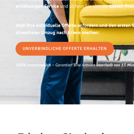
erstklassigen Service
und sichern Sie sich die
besten Preis
Jetzt Ihre individuelle Offerte anfordern und den ersten 
stressfreien Umzug nach Kriens machen:
UNVERBINDLICHE OFFERTE ERHALTEN
100% unverbindlich
– Garantiert eine Antwort
innerhalb von 15 Min