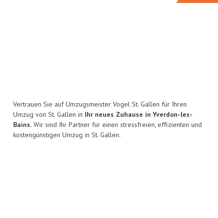
Vertrauen Sie auf Umzugsmeister Vogel St. Gallen für Ihren
Umzug von St. Gallen in
Ihr neues Zuhause in Yverdon-les-
Bains.
Wir sind Ihr Partner für einen stressfreien, effizienten und
kostengünstigen Umzug in St. Gallen.