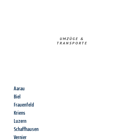
UMZÜGE &
TRANSPORTE
Aarau
Biel
Frauenfeld
Kriens
Luzern
Schaffhausen
Vernier