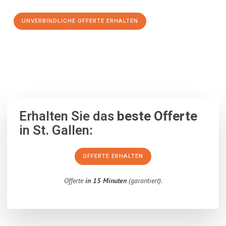
UNVERBINDLICHE OFFERTE ERHALTEN
100% unverbindlich
– Garantiert eine Antwort
innerhalb von 15
Minuten
.
Erhalten Sie das
beste Offerte
in St. Gallen:
OFFERTE ERHALTEN
Offerte
in 15 Minuten
(garantiert).