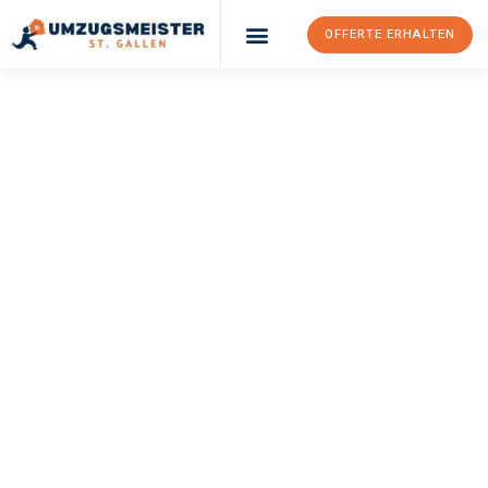
OFFERTE ERHALTEN
Umzugsunternehmen St. Gallen
Umzugsservice St. Gallen
UMZUGSMEISTER
VOGEL
Umzug St. Gallen
Yverdon-Les-Bains
Ihr Umzug St. Gallen Yverdon-les-Bains kann so einfach sein!
Erleben Sie unseren
erstklassigen Service
und sichern Sie sich
die
besten Preise in St. Gallen
.
Jetzt Ihre individuelle Offerte anfordern und den ersten
Schritt zu einem stressfreien Umzug nach Yverdon-les-
Bains machen: