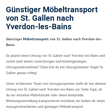
Günstiger Möbeltransport
von St. Gallen nach
Yverdon-les-Bains
Günstiger
Möbeltransport
von St. Gallen nach Yverdon-les-
Bains
Du planst einen Umzug von St. Gallen nach Yverdon-les-Bains und
suchst nach einem zuverlässigen und kostengünstigen
Umzugsunternehmen? Dann bist du bei Umzugsmeister Vogel St.
Gallen genau richtig!
Unser erfahrenes Team von Umzugsexperten steht dir bei deinem
Umzug von St. Gallen nach Yverdon-les-Bains zur Seite. Egal, ob
du nur einzelne Möbelstücke oder deine komplette
Wohnungseinrichtung transportieren möchtest, wir bieten dir einen
massgeschneiderten und günstigen Möbeltransport.