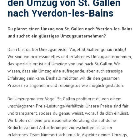
den Umzug von St. Gallen
nach Yverdon-les-Bains
Du planst einen Umzug von St. Gallen nach Yverdon-les-Bains
und suchst ein günstiges Umzugsunternehmen?
Dann bist du bei Umzugsmeister Vogel St. Gallen genau richtig!
Wir sind ein professionelles und erfahrenes Umzugsunternehmen,
das spezialisiert ist auf Umzüge von und nach St. Gallen. Wir
wissen, dass ein Umzug eine aufregende, aber auch stressige
Erfahrung sein kann. Deshalb möchten wir dir den gesamten
Prozess so angenehm und reibungslos wie möglich gestalten.
Bei Umzugsmeister Vogel St. Gallen profitierst du von einem
unschlagbaren Preis-Leistungs-Verhältnis. Unsere Preise sind fair
und transparent, sodass du genau weisst, worauf du dich einlässt.
Wir bieten dir eine professionelle Beratung, die auf deine
Bedürfnisse und Anforderungen zugeschnitten ist. Unser
erfahrenes Team kümmert sich um alle Aspekte deines Umzugs,