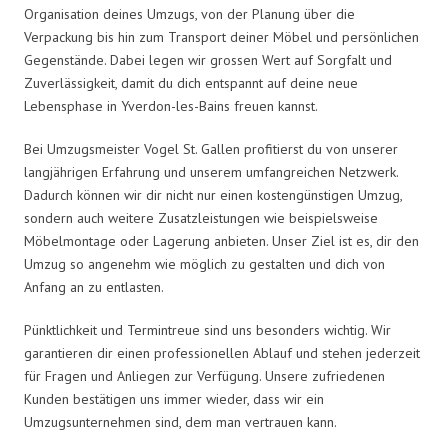
Organisation deines Umzugs, von der Planung über die
Verpackung bis hin zum Transport deiner Möbel und persönlichen
Gegenstände. Dabei legen wir grossen Wert auf Sorgfalt und
Zuverlässigkeit, damit du dich entspannt auf deine neue
Lebensphase in Yverdon-les-Bains freuen kannst.
Bei Umzugsmeister Vogel St. Gallen profitierst du von unserer
langjährigen Erfahrung und unserem umfangreichen Netzwerk.
Dadurch können wir dir nicht nur einen kostengünstigen Umzug,
sondern auch weitere Zusatzleistungen wie beispielsweise
Möbelmontage oder Lagerung anbieten. Unser Ziel ist es, dir den
Umzug so angenehm wie möglich zu gestalten und dich von
Anfang an zu entlasten.
Pünktlichkeit und Termintreue sind uns besonders wichtig. Wir
garantieren dir einen professionellen Ablauf und stehen jederzeit
für Fragen und Anliegen zur Verfügung. Unsere zufriedenen
Kunden bestätigen uns immer wieder, dass wir ein
Umzugsunternehmen sind, dem man vertrauen kann.