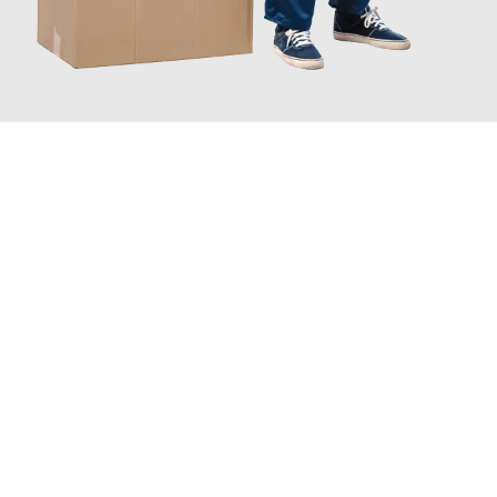
JETZT ANFRAGEN
Erleben Sie mit Umzugsmeister Vogel St. Gallen, wie
einfach und
stressfrei Ihr Umzug St. Gallen Subotica
sein kann. Unser
Expertenteam steht bereit, um Ihnen einen reibungslosen
Übergang in Ihr neues Zuhause zu garantieren.
Jetzt
unverbindliche Offerte
erhalten & 100
CHF sparen: