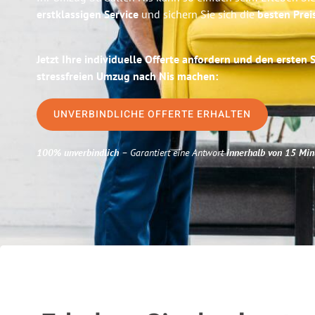
erstklassigen Service
und sichern Sie sich die
besten Preis
Jetzt Ihre individuelle Offerte anfordern und den ersten 
stressfreien Umzug nach Nis machen:
UNVERBINDLICHE OFFERTE ERHALTEN
100% unverbindlich
– Garantiert eine Antwort
innerhalb von 15 Min