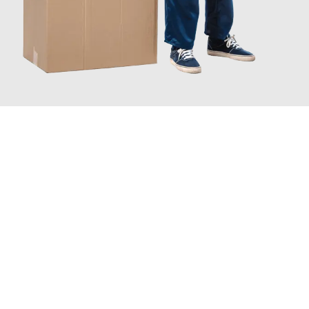
JETZT ANFRAGEN
Erleben Sie mit Umzugsmeister Vogel St. Gallen, wie
einfach und
stressfrei Ihr Umzug St. Gallen Helsingor
sein kann. Unser
Expertenteam steht bereit, um Ihnen einen reibungslosen
Übergang in Ihr neues Zuhause zu garantieren.