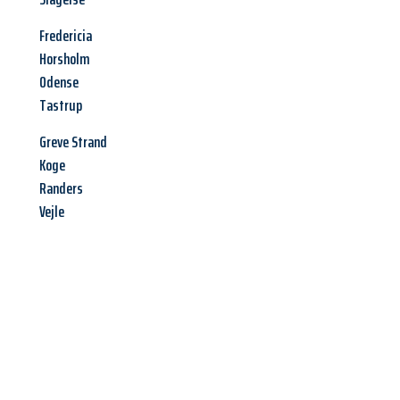
Fredericia
Horsholm
Odense
Tastrup
Greve Strand
Koge
Randers
Vejle
Jetzt anfragen &
Offerte mit
Best-Preis
erhalten!