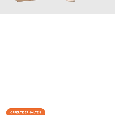
JETZT ANFRAGEN
Erleben Sie mit Umzugsmeister Vogel St. Gallen, wie
einfach und
stressfrei Ihr Umzug St. Gallen Vejle
sein kann. Unser
Expertenteam steht bereit, um Ihnen einen reibungslosen
Übergang in Ihr neues Zuhause zu garantieren.
Jetzt
unverbindliche Offerte
erhalten & 100
CHF sparen:
OFFERTE ERHALTEN
+41715881169