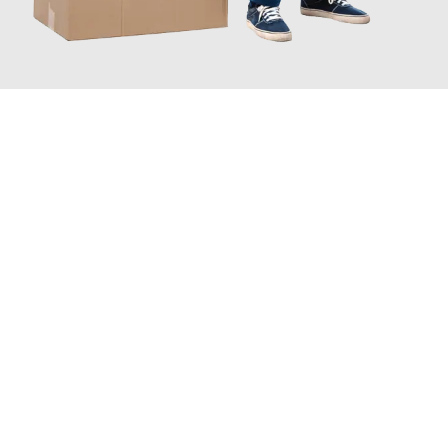
JETZT ANFRAGEN
Erleben Sie mit Umzugsmeister Vogel St. Gallen, wie
einfach und
stressfrei Ihr Umzug St. Gallen Horsens
sein kann. Unser
Expertenteam steht bereit, um Ihnen einen reibungslosen
Übergang in Ihr neues Zuhause zu garantieren.
Jetzt
unverbindliche Offerte
erhalten & 100
CHF sparen: