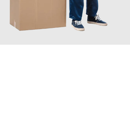
JETZT ANFRAGEN
Erleben Sie mit Umzugsmeister Vogel St. Gallen, wie
einfach und
stressfrei Ihr Umzug St. Gallen Göttingen
sein kann. Unser
Expertenteam steht bereit, um Ihnen einen reibungslosen
Übergang in Ihr neues Zuhause zu garantieren.