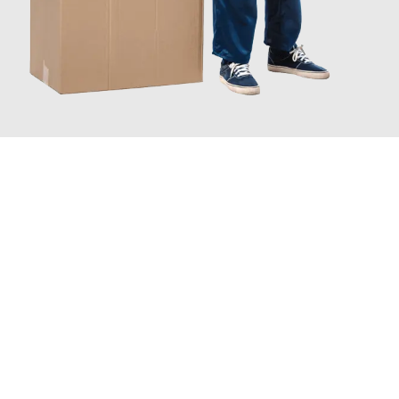
JETZT ANFRAGEN
Erleben Sie mit Umzugsmeister Vogel St. Gallen, wie
einfach und
stressfrei Ihr Umzug St. Gallen Wolfsburg
sein kann. Unser
Expertenteam steht bereit, um Ihnen einen reibungslosen
Übergang in Ihr neues Zuhause zu garantieren.