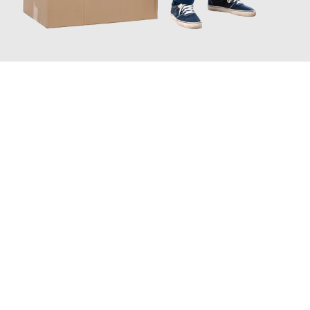
JETZT ANFRAGEN
Erleben Sie mit Umzugsmeister Vogel St. Gallen, wie
einfach und
stressfrei Ihr Umzug St. Gallen Amiens
sein kann. Unser
Expertenteam steht bereit, um Ihnen einen reibungslosen
Übergang in Ihr neues Zuhause zu garantieren.
Jetzt
unverbindliche Offerte
erhalten & 100
CHF sparen: