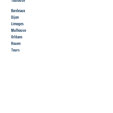
Toulouse
Bordeaux
Dijon
Limoges
Mulhouse
Orléans
Rouen
Tours
Jetzt anfragen &
Offerte mit
Best-Preis
erhalten!
Schicken Sie uns jetzt Ihre unverbindliche Anfrage und sichern