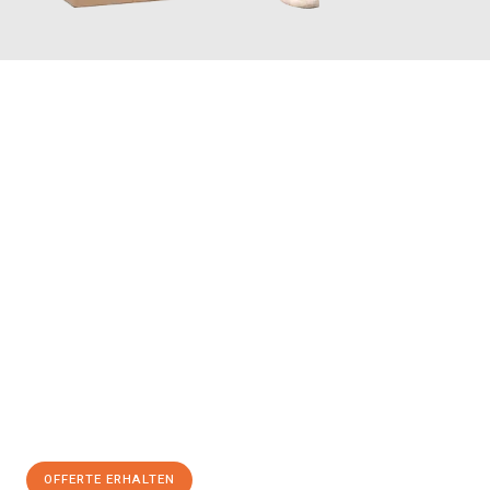
JETZT ANFRAGEN
Erleben Sie mit Umzugsmeister Vogel St. Gallen, wie
einfach und
stressfrei Ihr Umzug St. Gallen Rouen
sein kann. Unser
Expertenteam steht bereit, um Ihnen einen reibungslosen
Übergang in Ihr neues Zuhause zu garantieren.
Jetzt
unverbindliche Offerte
erhalten & 100
CHF sparen:
OFFERTE ERHALTEN
+41715881169