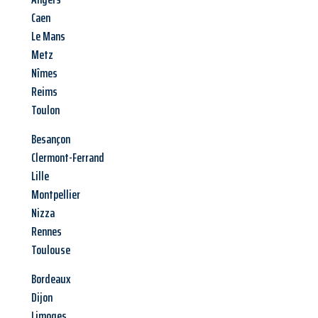
Caen
Le Mans
Metz
Nîmes
Reims
Toulon
Besançon
Clermont-Ferrand
Lille
Montpellier
Nizza
Rennes
Toulouse
Bordeaux
Dijon
Limoges