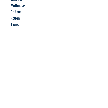
Mulhouse
Orléans
Rouen
Tours
Jetzt anfragen &
Offerte mit
Best-Preis
erhalten!
Schicken Sie uns jetzt Ihre unverbindliche Anfrage und sichern
Sie sich Ihre
individuelle Umzugsofferte für Ihr Anliegen in
St. Gallen
zum Best-Preis!
Nutzen Sie die Gelegenheit für einen
stressfreien Umzug
mit