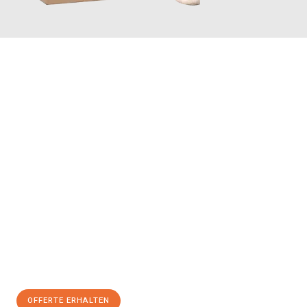
JETZT ANFRAGEN
Erleben Sie mit Umzugsmeister Vogel St. Gallen, wie
einfach und
stressfrei Ihr Umzug St. Gallen Nancy
sein kann. Unser
Expertenteam steht bereit, um Ihnen einen reibungslosen
Übergang in Ihr neues Zuhause zu garantieren.
Jetzt
unverbindliche Offerte
erhalten & 100
CHF sparen:
OFFERTE ERHALTEN
+41715881169