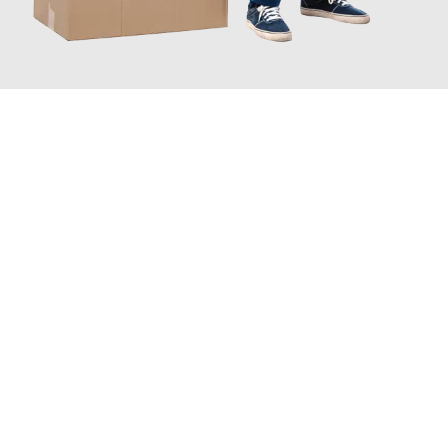
JETZT ANFRAGEN
Erleben Sie mit Umzugsmeister Vogel St. Gallen, wie
einfach und
stressfrei Ihr Umzug St. Gallen Crawley
sein kann. Unser
Expertenteam steht bereit, um Ihnen einen reibungslosen
Übergang in Ihr neues Zuhause zu garantieren.
Jetzt
unverbindliche Offerte
erhalten & 100
CHF sparen: