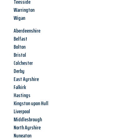
Teesside
Warrington
Wigan
Aberdeenshire
Belfast
Bolton
Bristol
Colchester
Derby
East Ayrshire
Falkirk
Hastings
Kingston upon Hull
Liverpool
Middlesbrough
North Ayrshire
Nuneaton