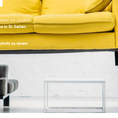
d
leben Sie unseren
e in St. Gallen
.
Schritt zu einem
uten
.