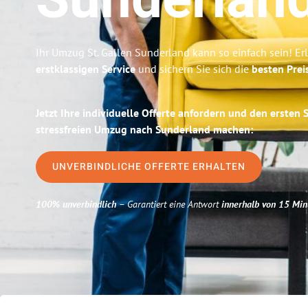
Sunderlan
Ihr Umzug St. Gallen Sunderland kann so einfach sein! Er
erstklassigen Service
und sichern Sie sich die
besten Preis
Jetzt Ihre individuelle Offerte anfordern und den ersten 
stressfreien Umzug nach Sunderland machen:
UNVERBINDLICHE OFFERTE ERHALTEN
100% unverbindlich
– Garantiert eine Antwort
innerhalb von 15 Min