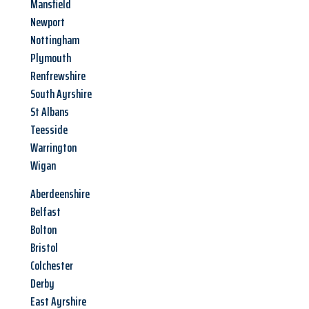
Mansfield
Newport
Nottingham
Plymouth
Renfrewshire
South Ayrshire
St Albans
Teesside
Warrington
Wigan
Aberdeenshire
Belfast
Bolton
Bristol
Colchester
Derby
East Ayrshire