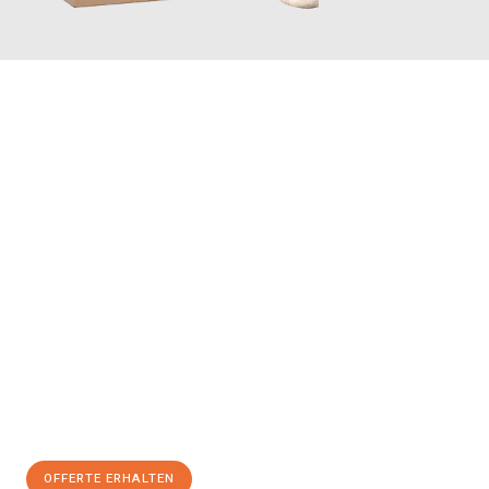
JETZT ANFRAGEN
Erleben Sie mit Umzugsmeister Vogel St. Gallen, wie
einfach und
stressfrei Ihr Umzug St. Gallen Lincoln
sein kann. Unser
Expertenteam steht bereit, um Ihnen einen reibungslosen
Übergang in Ihr neues Zuhause zu garantieren.
Jetzt
unverbindliche Offerte
erhalten & 100
CHF sparen:
OFFERTE ERHALTEN
+41715881169