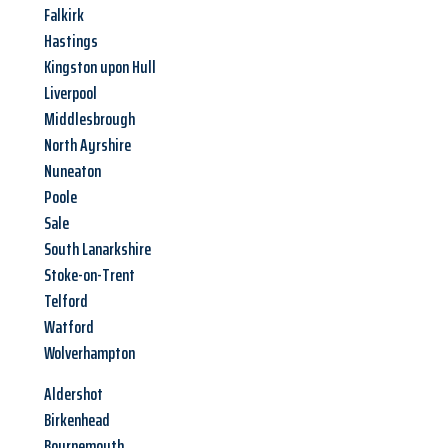
Falkirk
Hastings
Kingston upon Hull
Liverpool
Middlesbrough
North Ayrshire
Nuneaton
Poole
Sale
South Lanarkshire
Stoke-on-Trent
Telford
Watford
Wolverhampton
Aldershot
Birkenhead
Bournemouth