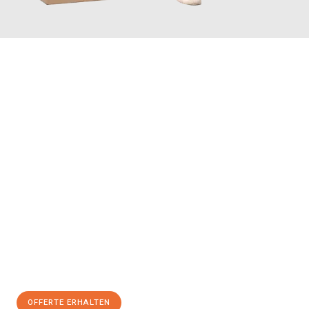
JETZT ANFRAGEN
Erleben Sie mit Umzugsmeister Vogel St. Gallen, wie
einfach und
stressfrei Ihr Umzug St. Gallen Slough
sein kann. Unser
Expertenteam steht bereit, um Ihnen einen reibungslosen
Übergang in Ihr neues Zuhause zu garantieren.
Jetzt
unverbindliche Offerte
erhalten & 100
CHF sparen:
OFFERTE ERHALTEN
+41715881169