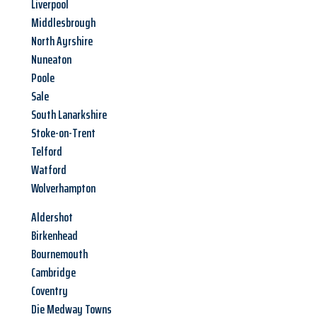
Liverpool
Middlesbrough
North Ayrshire
Nuneaton
Poole
Sale
South Lanarkshire
Stoke-on-Trent
Telford
Watford
Wolverhampton
Aldershot
Birkenhead
Bournemouth
Cambridge
Coventry
Die Medway Towns