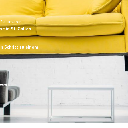
 Sie unseren
se in St. Gallen
.
en Schritt zu einem
uten
.