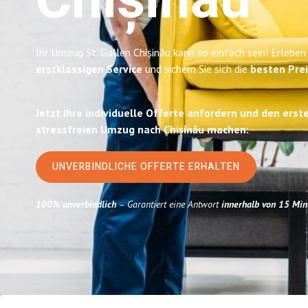
Chișinău
Ihr Umzug St. Gallen Chișinău kann so einfach sein! Erleben
erstklassigen Service
und sichern Sie sich die
besten Prei
Jetzt Ihre individuelle Offerte anfordern und den erst
stressfreien Umzug nach Chișinău machen:
UNVERBINDLICHE OFFERTE ERHALTEN
100% unverbindlich
– Garantiert eine Antwort
innerhalb von 15 Min