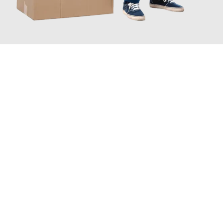
JETZT ANFRAGEN
Erleben Sie mit Umzugsmeister Vogel St. Gallen, wie
einfach und
stressfrei Ihr Umzug St. Gallen Moskau
sein kann. Unser
Expertenteam steht bereit, um Ihnen einen reibungslosen
Übergang in Ihr neues Zuhause zu garantieren.
Jetzt
unverbindliche Offerte
erhalten & 100
CHF sparen: