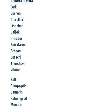
Andorra la Vella
Cork
Eschen
Gibraltar
Lissabon
Osijek
Prijedor
San Marino
Schaan
Sotschi
Thorshavn
Vilnius
Balti
Daugavpils
Gamprin
Kaliningrad
Monaco