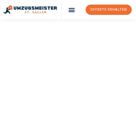
OFFERTE ERHALTEN
Umzugsunternehmen St. Gallen
Umzugsservice St. Gallen
UMZUGSMEISTER
VOGEL
Umzug St. Gallen
Mauren
Ihr Umzug St. Gallen Mauren kann so einfach sein! Erleben Sie
unseren
erstklassigen Service
und sichern Sie sich die
besten
Preise in St. Gallen
.
Jetzt Ihre individuelle Offerte anfordern und den ersten
Schritt zu einem stressfreien Umzug nach Mauren machen: