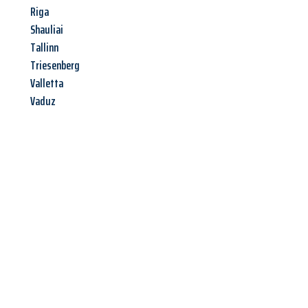
Riga
Shauliai
Tallinn
Triesenberg
Valletta
Vaduz
Jetzt anfragen &
Offerte mit
Best-Preis
erhalten!
Schicken Sie uns jetzt Ihre unverbindliche Anfrage und sichern
Sie sich Ihre
individuelle Umzugsofferte für Ihr Anliegen in
St. Gallen
zum Best-Preis!