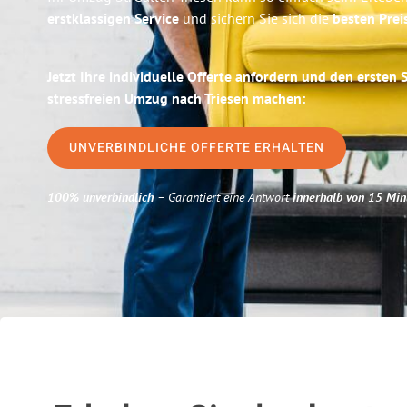
erstklassigen Service
und sichern Sie sich die
besten Preis
Jetzt Ihre individuelle Offerte anfordern und den ersten 
stressfreien Umzug nach Triesen machen:
UNVERBINDLICHE OFFERTE ERHALTEN
100% unverbindlich
– Garantiert eine Antwort
innerhalb von 15 Min