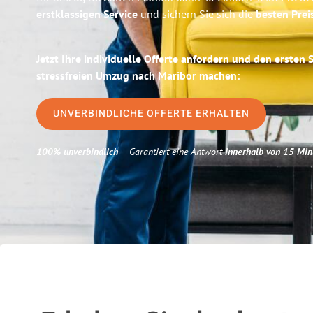
erstklassigen Service
und sichern Sie sich die
besten Preis
Jetzt Ihre individuelle Offerte anfordern und den ersten 
stressfreien Umzug nach Maribor machen:
UNVERBINDLICHE OFFERTE ERHALTEN
100% unverbindlich
– Garantiert eine Antwort
innerhalb von 15 Min