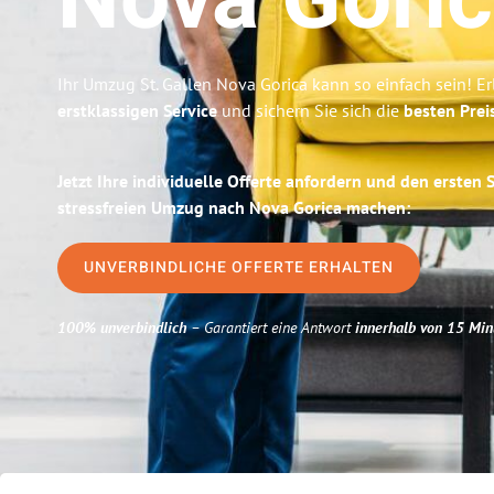
Nova Gori
Ihr Umzug St. Gallen Nova Gorica kann so einfach sein! E
erstklassigen Service
und sichern Sie sich die
besten Preis
Jetzt Ihre individuelle Offerte anfordern und den ersten 
stressfreien Umzug nach Nova Gorica machen:
UNVERBINDLICHE OFFERTE ERHALTEN
100% unverbindlich
– Garantiert eine Antwort
innerhalb von 15 Min