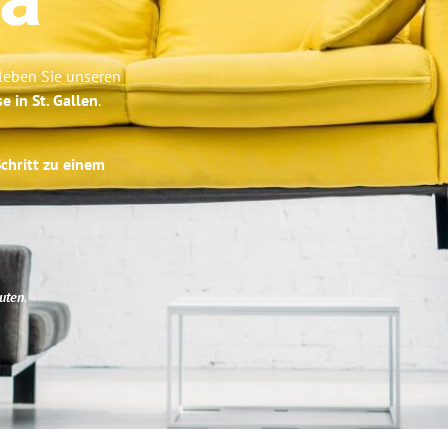
ca
rleben Sie unseren
e in St. Gallen
.
Schritt zu einem
uten
.