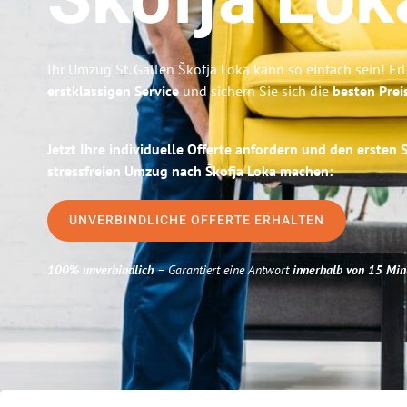
Škofja Lok
Ihr Umzug St. Gallen Škofja Loka kann so einfach sein! Er
erstklassigen Service
und sichern Sie sich die
besten Preis
Jetzt Ihre individuelle Offerte anfordern und den ersten 
stressfreien Umzug nach Škofja Loka machen:
UNVERBINDLICHE OFFERTE ERHALTEN
100% unverbindlich
– Garantiert eine Antwort
innerhalb von 15 Min