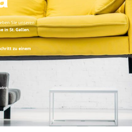
a
leben Sie unseren
e in St. Gallen
.
Schritt zu einem
uten
.