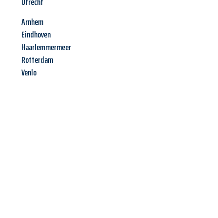
Utrecht
Arnhem
Eindhoven
Haarlemmermeer
Rotterdam
Venlo
Jetzt anfragen &
Offerte mit
Best-Preis
erhalten!
Schicken Sie uns jetzt Ihre unverbindliche Anfrage und sichern
Sie sich Ihre
individuelle Umzugsofferte für Ihr Anliegen in
St. Gallen
zum Best-Preis!