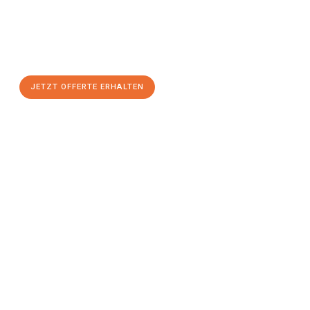
Nutzen Sie die Gelegenheit für einen
stressfreien Umzug
mit
maximalem Komfort:
JETZT OFFERTE ERHALTEN