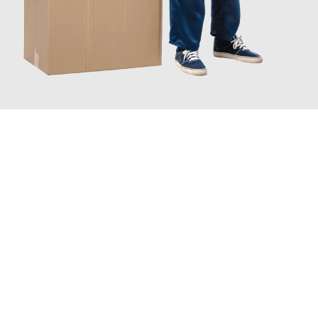
JETZT ANFRAGEN
Erleben Sie mit Umzugsmeister Vogel St. Gallen, wie
einfach und
stressfrei Ihr Umzug St. Gallen Apeldoorn
sein kann. Unser
Expertenteam steht bereit, um Ihnen einen reibungslosen
Übergang in Ihr neues Zuhause zu garantieren.