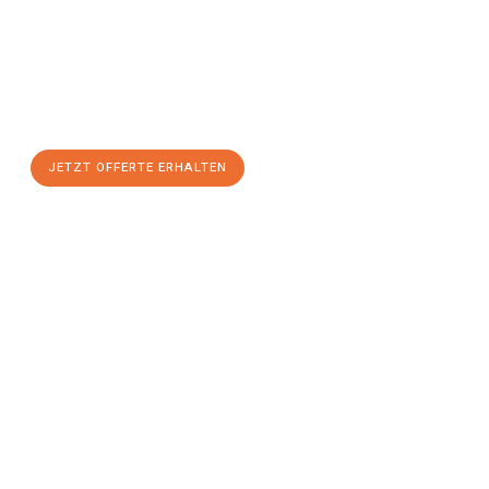
St. Gallen
zum Best-Preis!
Nutzen Sie die Gelegenheit für einen
stressfreien Umzug
mit
maximalem Komfort:
JETZT OFFERTE ERHALTEN