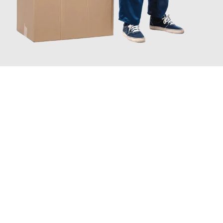
JETZT ANFRAGEN
Erleben Sie mit Umzugsmeister Vogel St. Gallen, wie
einfach und
stressfrei Ihr Umzug St. Gallen Zaanstad
sein kann. Unser
Expertenteam steht bereit, um Ihnen einen reibungslosen
Übergang in Ihr neues Zuhause zu garantieren.