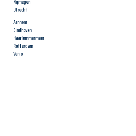
Nijmegen
Utrecht
Arnhem
Eindhoven
Haarlemmermeer
Rotterdam
Venlo
Jetzt anfragen &
Offerte mit
Best-Preis
erhalten!
Schicken Sie uns jetzt Ihre unverbindliche Anfrage und sichern
Sie sich Ihre
individuelle Umzugsofferte für Ihr Anliegen in