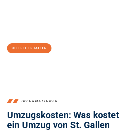
Unser Expertenteam steht bereit, um Ihnen einen reibungslosen
Übergang in Ihr neues Zuhause zu garantieren.
Jetzt
unverbindliche Offerte
erhalten & 100
CHF sparen:
OFFERTE ERHALTEN
+41715881169
INFORMATIONEN
Umzugskosten: Was kostet
ein Umzug von St. Gallen