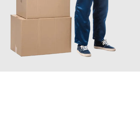
JETZT ANFRAGEN
Erleben Sie mit Umzugsmeister Vogel St. Gallen, wie
einfach und
stressfrei Ihr Umzug St. Gallen Haarlemmermeer
sein kann.