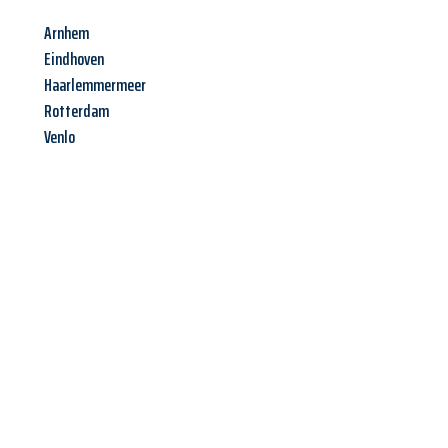
Arnhem
Eindhoven
Haarlemmermeer
Rotterdam
Venlo
Jetzt anfragen &
Offerte mit
Best-Preis
erhalten!
Schicken Sie uns jetzt Ihre unverbindliche Anfrage und sichern
Sie sich Ihre
individuelle Umzugsofferte für Ihr Anliegen in
St. Gallen
zum Best-Preis!