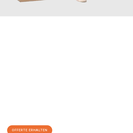
JETZT ANFRAGEN
Erleben Sie mit Umzugsmeister Vogel St. Gallen, wie
einfach und
stressfrei Ihr Umzug St. Gallen Utrecht
sein kann. Unser
Expertenteam steht bereit, um Ihnen einen reibungslosen
Übergang in Ihr neues Zuhause zu garantieren.
Jetzt
unverbindliche Offerte
erhalten & 100
CHF sparen:
OFFERTE ERHALTEN
+41715881169