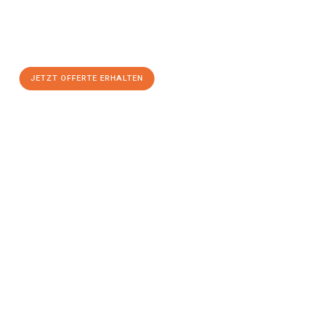
Nutzen Sie die Gelegenheit für einen
stressfreien Umzug
mit
maximalem Komfort:
JETZT OFFERTE ERHALTEN