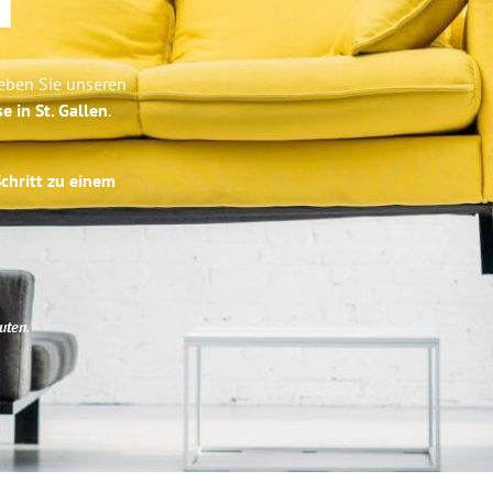
r
leben Sie unseren
e in St. Gallen
.
Schritt zu einem
uten
.