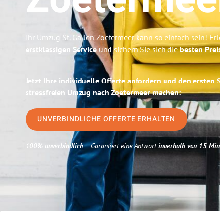
Zoetermee
Ihr Umzug St. Gallen Zoetermeer kann so einfach sein! Er
erstklassigen Service
und sichern Sie sich die
besten Preis
Jetzt Ihre individuelle Offerte anfordern und den ersten 
stressfreien Umzug nach Zoetermeer machen:
UNVERBINDLICHE OFFERTE ERHALTEN
100% unverbindlich
– Garantiert eine Antwort
innerhalb von 15 Min