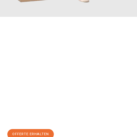
JETZT ANFRAGEN
Erleben Sie mit Umzugsmeister Vogel St. Gallen, wie
einfach und
stressfrei Ihr Umzug St. Gallen Aydin
sein kann. Unser
Expertenteam steht bereit, um Ihnen einen reibungslosen
Übergang in Ihr neues Zuhause zu garantieren.
Jetzt
unverbindliche Offerte
erhalten & 100
CHF sparen:
OFFERTE ERHALTEN
+41715881169