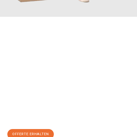
JETZT ANFRAGEN
Erleben Sie mit Umzugsmeister Vogel St. Gallen, wie
einfach und
stressfrei Ihr Umzug St. Gallen Konya
sein kann. Unser
Expertenteam steht bereit, um Ihnen einen reibungslosen
Übergang in Ihr neues Zuhause zu garantieren.
Jetzt
unverbindliche Offerte
erhalten & 100
CHF sparen:
OFFERTE ERHALTEN
+41715881169