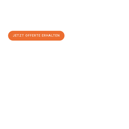
Nutzen Sie die Gelegenheit für einen
stressfreien Umzug
mit
maximalem Komfort:
JETZT OFFERTE ERHALTEN