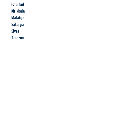
Istanbul
Kirikkale
Malatya
Sakarya
Sivas
Trabzon
Jetzt anfragen &
Offerte mit
Best-Preis
erhalten!
Schicken Sie uns jetzt Ihre unverbindliche Anfrage und sichern
Sie sich Ihre
individuelle Umzugsofferte für Ihr Anliegen in
St. Gallen
zum Best-Preis!