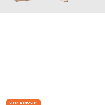
JETZT ANFRAGEN
Erleben Sie mit Umzugsmeister Vogel St. Gallen, wie
einfach und
stressfrei Ihr Umzug St. Gallen Silivri
sein kann. Unser
Expertenteam steht bereit, um Ihnen einen reibungslosen
Übergang in Ihr neues Zuhause zu garantieren.
Jetzt
unverbindliche Offerte
erhalten & 100
CHF sparen:
OFFERTE ERHALTEN
+41715881169