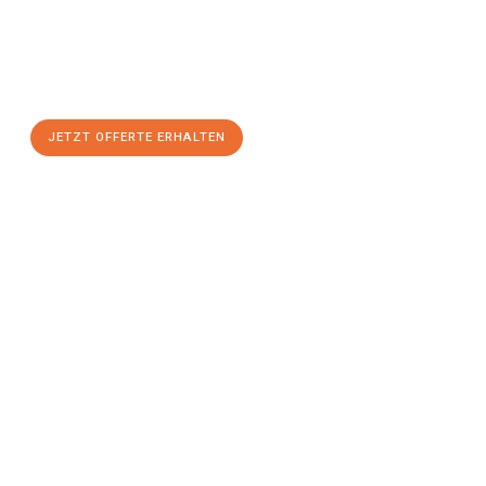
Nutzen Sie die Gelegenheit für einen
stressfreien Umzug
mit
maximalem Komfort:
JETZT OFFERTE ERHALTEN