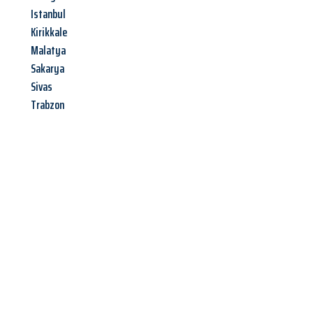
Istanbul
Kirikkale
Malatya
Sakarya
Sivas
Trabzon
Jetzt anfragen &
Offerte mit
Best-Preis
erhalten!
Schicken Sie uns jetzt Ihre unverbindliche Anfrage und sichern
Sie sich Ihre
individuelle Umzugsofferte für Ihr Anliegen in
St. Gallen
zum Best-Preis!