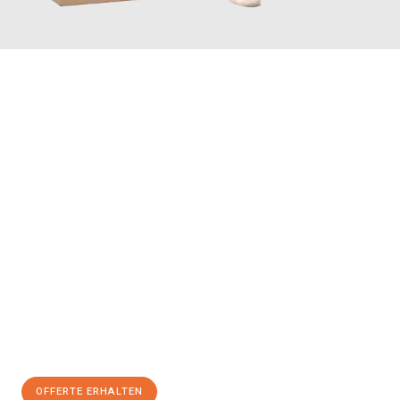
JETZT ANFRAGEN
Erleben Sie mit Umzugsmeister Vogel St. Gallen, wie
einfach und
stressfrei Ihr Umzug St. Gallen Corum
sein kann. Unser
Expertenteam steht bereit, um Ihnen einen reibungslosen
Übergang in Ihr neues Zuhause zu garantieren.
Jetzt
unverbindliche Offerte
erhalten & 100
CHF sparen:
OFFERTE ERHALTEN
+41715881169