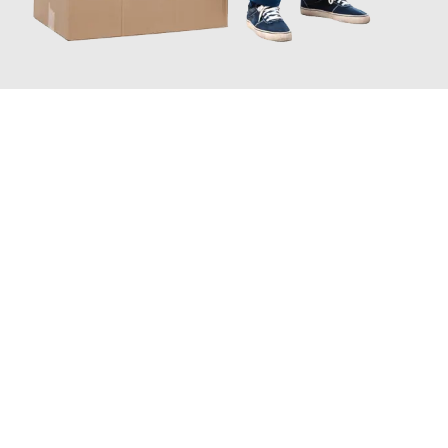
JETZT ANFRAGEN
Erleben Sie mit Umzugsmeister Vogel St. Gallen, wie
einfach und
stressfrei Ihr Umzug St. Gallen Kirikkale
sein kann. Unser
Expertenteam steht bereit, um Ihnen einen reibungslosen
Übergang in Ihr neues Zuhause zu garantieren.
Jetzt
unverbindliche Offerte
erhalten & 100
CHF sparen: