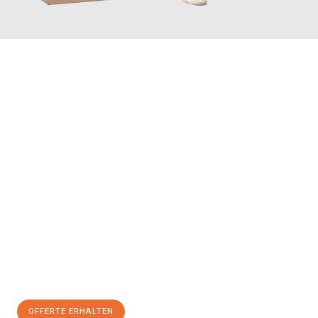
JETZT ANFRAGEN
Erleben Sie mit Umzugsmeister Vogel St. Gallen, wie
einfach und
stressfrei Ihr Umzug St. Gallen Ordu
sein kann. Unser
Expertenteam steht bereit, um Ihnen einen reibungslosen
Übergang in Ihr neues Zuhause zu garantieren.
Jetzt
unverbindliche Offerte
erhalten & 100
CHF sparen:
OFFERTE ERHALTEN
+41715881169