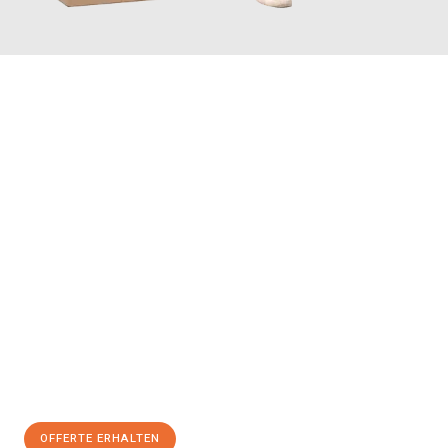
JETZT ANFRAGEN
Erleben Sie mit Umzugsmeister Vogel St. Gallen, wie
einfach und
stressfrei Ihr Umzug St. Gallen Turhal
sein kann. Unser
Expertenteam steht bereit, um Ihnen einen reibungslosen
Übergang in Ihr neues Zuhause zu garantieren.
Jetzt
unverbindliche Offerte
erhalten & 100
CHF sparen:
OFFERTE ERHALTEN
+41715881169