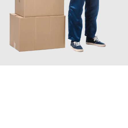
JETZT ANFRAGEN
Erleben Sie mit Umzugsmeister Vogel St. Gallen, wie
einfach und
stressfrei Ihr Umzug St. Gallen Kahramanmaras
sein kann.